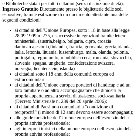
e Biblioteche statali per tutti i cittadini (senza distinzione di età).
Ingresso Gratuito
Direttamente presso le biglietterie delle sedi
espositive, tramite esibizione di un documento attestante una delle
seguenti condizioni:
ai cittadini dell’Unione Europea, sotto i 18 in base alla legge
28.09.1999 n. 275, e successive integrazioni tramite lettere
ministeriali. (austria,belgio, bulgaria, cipro, croazia
danimarca,estonia,finlandia, francia, germania, grecia,irlanda,
italia, lettonia, lituania, lussemburgo, malta, olanda, polonia,
portogallo, regno unito, repubblica ceca, romania, slovacchia,
slovenia, spagna, ungheria, confederazione svizzera,
norvegia, liechtenstein, islanda)
ai cittadini sotto i 18 anni della comunità europea ed
extracomunitari
ai cittadini dell’Unione europea portatori di handicap e ad un
loro familiare o ad altro accompagnatore che dimostri la
propria appartenenza a servizi di assistenza socio-sanitaria
(Decreto Ministeriale n. 239 del 20 aprile 2006);
ai cittadini di Paesi non comunitari a “condizione di
reciprocità” (i minori di 12 anni devono essere accompagnati);
alle guide turistiche dell’Unione europea nell’esercizio della
propria attività professionale;
agli interpreti turistici della unione europea nell’esercizio della
propria attività professionale;