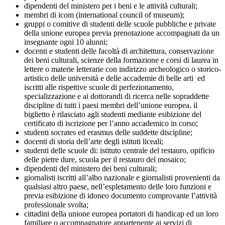
dipendenti del ministero per i beni e le attività culturali;
membri di icom (international council of museum);
gruppi o comitive di studenti delle scuole pubbliche e private
della unione europea previa prenotazione accompagnati da un
insegnante ogni 10 alunni;
docenti e studenti delle facoltà di architettura, conservazione
dei beni culturali, scienze della formazione e corsi di laurea in
lettere o materie letterarie con indirizzo archeologico o storico-
artistico delle università e delle accademie di belle arti ed
iscritti alle rispettive scuole di perfezionamento,
specializzazione e ai dottorandi di ricerca nelle sopraddette
discipline di tutti i paesi membri dell’unione europea. il
biglietto è rilasciato agli studenti mediante esibizione del
certificato di iscrizione per l’anno accademico in corso;
studenti socrates ed erasmus delle suddette discipline;
docenti di storia dell’arte degli istituti liceali;
studenti delle scuole di: istituto centrale del restauro, opificio
delle pietre dure, scuola per il restauro del mosaico;
dipendenti del ministero dei beni culturali;
giornalisti iscritti all’albo nazionale e giornalisti provenienti da
qualsiasi altro paese, nell’espletamento delle loro funzioni e
previa esibizione di idoneo documento comprovante l’attività
professionale svolta;
cittadini della unione europea portatori di handicap ed un loro
familiare o accompagnatore appartenente ai servizi di