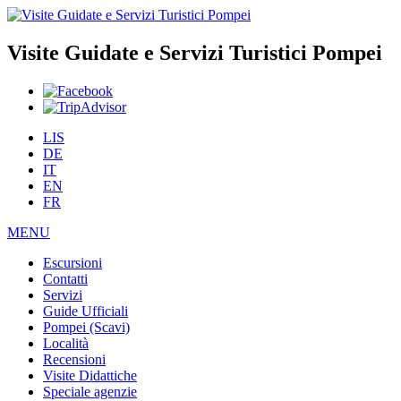
Visite Guidate e Servizi Turistici Pompei
LIS
DE
IT
EN
FR
MENU
Escursioni
Contatti
Servizi
Guide Ufficiali
Pompei (Scavi)
Località
Recensioni
Visite Didattiche
Speciale agenzie