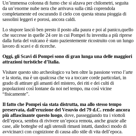
Un’immensa colonna di fumo che si alzava per chilometri, seguita
da un’enorme nube nera che arrivava sulla città coprendola
completamente ed oscurando il cielo con questa strana pioggia di
sassolini leggeri e porosi, ancora caldi.
Lo stupore lasciò ben presto il posto alla paura e poi al panico,quello
che successe in quelle 24 ore in cui Pompei fu investita a più riprese
dalla furia del vulcano è stato pazientemente ricostruito con un lungo
lavoro di scavi e di ricerche.
Oggi, gli Scavi di Pompei sono di gran lunga una delle maggiori
attrazioni turistiche d’Italia.
Visitare questo sito archeologico va ben oltre la passione verso l’arte
e la storia, ma è un qualcosa che va a toccare corde particolari, in
grado di attirare gli amanti del mistero, dei riti e dei culti di
popolazioni così lontane da noi nel tempo, ma così vicine
“fisicamente”.
Il fatto che Pompei sia stata distrutta, ma allo stesso tempo
preservata, dall’eruzione del Vesuvio del 79 d.C. rende ancora
più affascinante questo luogo
, dove, passeggiando tra i viottoli
dell’epoca, sembra di rivivere un’epoca remota, anche grazie alle
case, alle botteghe ed agli utensili rimasti intatti, dandoci modo di
avvicinarci con cognizione di causa allo stile di vita dell’epoca.