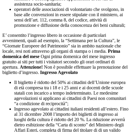
assistenza socio-sanitaria;
operatori delle associazioni di volontariato che svolgono, in
base alle convenzioni in essere stipulate con il ministero, ai
sensi dell’art. 112, comma 8, del codice, attività di
promozione e diffusione della conoscenza dei beni culturali;
E’ consentito l’ingresso libero in occasione di particolari
avvenimenti, quali ad esempio, la “Settimana per la Cultura”, le
“Giornate Europeee del Patrimonio” sia in ambito nazionale che
locale, resi noti attraverso gli organi di stampa o i media.
Prima
domenica del mese
Ogni prima domenica del mese ingresso
gratuito ai siti per tutti i visitatori secondo gli orari ordinari di
apertura.
Attenzione!
Non è possibile effettuare la prenotazione del
biglietto d’ingresso.
Ingresso Agevolato
Il biglietto è ridotto del 50% ai cittadini dell’Unione europea
di età compresa tra i 18 e i 25 anni e ai docenti delle scuole
statali con incarico a tempo indeterminato. Le medesime
agevolazioni si applicano ai cittadini di Paesi non comunitari
“a condizione di reciprocità”;
Ingresso agevolato ai cittadini italiani residenti all’estero. Fino
al 31 dicembre 2008 l’importo dei biglietti di ingresso ai
luoghi della cultura è ridotto del 20 %. La riduzione avverrà
dietro esibizione della “Carta di sconto” del Ministero degli
Affari Esteri, completa di firma del titolare di di un valido