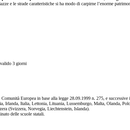
piazze e le strade caratteristiche si ha modo di carpirne l’enorme patrim
valido 3 giorni
la Comunità Europea in base alla legge 28.09.1999 n. 275, e successive in
a, Irlanda, Italia, Lettonia, Lituania, Lussemburgo, Malta, Olanda, P
ra (Svizzera, Norvegia, Liechtenstein, Islanda).
ato delle scuole statali.