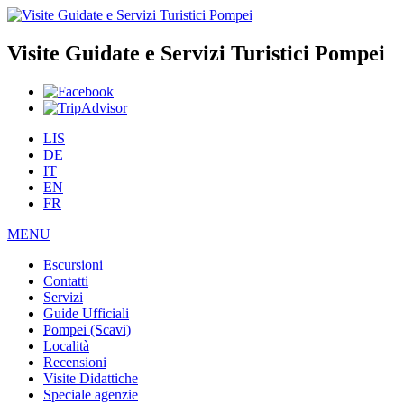
Visite Guidate e Servizi Turistici Pompei
LIS
DE
IT
EN
FR
MENU
Escursioni
Contatti
Servizi
Guide Ufficiali
Pompei (Scavi)
Località
Recensioni
Visite Didattiche
Speciale agenzie