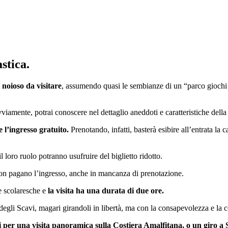
stica.
 noioso da visitare
, assumendo quasi le sembianze di un “parco giochi di
mente, potrai conoscere nel dettaglio aneddoti e caratteristiche della st
 l’ingresso gratuito.
Prenotando, infatti, basterà esibire all’entrata la ca
 loro ruolo potranno usufruire del biglietto ridotto.
non pagano l’ingresso, anche in mancanza di prenotazione.
le scolaresche e
la visita ha una durata di due ore.
 degli Scavi, magari girandoli in libertà, ma con la consapevolezza e la
i per una visita panoramica sulla Costiera Amalfitana, o un giro a