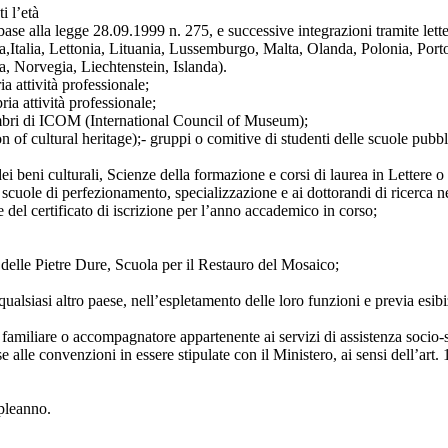
i l’età
ase alla legge 28.09.1999 n. 275, e successive integrazioni tramite lette
a,Italia, Lettonia, Lituania, Lussemburgo, Malta, Olanda, Polonia, Po
, Norvegia, Liechtenstein, Islanda).
a attività professionale;
ria attività professionale;
membri di ICOM (International Council of Museum);
of cultural heritage);- gruppi o comitive di studenti delle scuole pubb
i beni culturali, Scienze della formazione e corsi di laurea in Lettere o 
ttive scuole di perfezionamento, specializzazione e ai dottorandi di ricer
ne del certificato di iscrizione per l’anno accademico in corso;
o delle Pietre Dure, Scuola per il Restauro del Mosaico;
da qualsiasi altro paese, nell’espletamento delle loro funzioni e previa e
familiare o accompagnatore appartenente ai servizi di assistenza socio-s
e alle convenzioni in essere stipulate con il Ministero, ai sensi dell’art
pleanno.