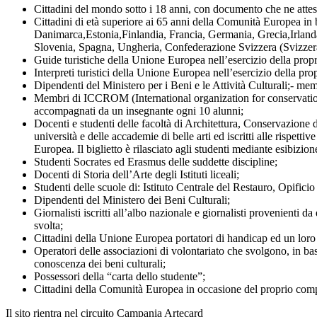
Cittadini del mondo sotto i 18 anni, con documento che ne attest
Cittadini di età superiore ai 65 anni della Comunità Europea in b
Danimarca,Estonia,Finlandia, Francia, Germania, Grecia,Irland
Slovenia, Spagna, Ungheria, Confederazione Svizzera (Svizzera
Guide turistiche della Unione Europea nell’esercizio della propri
Interpreti turistici della Unione Europea nell’esercizio della prop
Dipendenti del Ministero per i Beni e le Attività Culturali;- 
Membri di ICCROM (International organization for conservation 
accompagnati da un insegnante ogni 10 alunni;
Docenti e studenti delle facoltà di Architettura, Conservazione de
università e delle accademie di belle arti ed iscritti alle rispe
Europea. Il biglietto è rilasciato agli studenti mediante esibizio
Studenti Socrates ed Erasmus delle suddette discipline;
Docenti di Storia dell’Arte degli Istituti liceali;
Studenti delle scuole di: Istituto Centrale del Restauro, Opifici
Dipendenti del Ministero dei Beni Culturali;
Giornalisti iscritti all’albo nazionale e giornalisti provenienti 
svolta;
Cittadini della Unione Europea portatori di handicap ed un loro 
Operatori delle associazioni di volontariato che svolgono, in bas
conoscenza dei beni culturali;
Possessori della “carta dello studente”;
Cittadini della Comunità Europea in occasione del proprio com
Il sito rientra nel circuito Campania Artecard