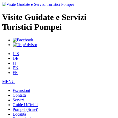
Visite Guidate e Servizi
Turistici Pompei
LIS
DE
IT
EN
FR
MENU
Escursioni
Contatti
Servizi
Guide Ufficiali
Pompei (Scavi)
Località