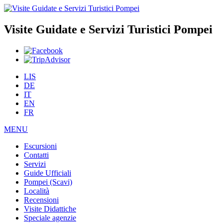
Visite Guidate e Servizi Turistici Pompei
LIS
DE
IT
EN
FR
MENU
Escursioni
Contatti
Servizi
Guide Ufficiali
Pompei (Scavi)
Località
Recensioni
Visite Didattiche
Speciale agenzie