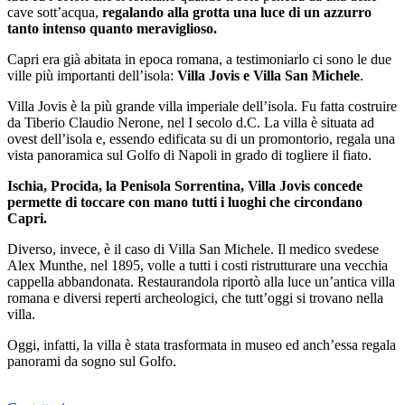
cave sott’acqua,
regalando alla grotta una luce di un azzurro
tanto intenso quanto meraviglioso.
Capri era già abitata in epoca romana, a testimoniarlo ci sono le due
ville più importanti dell’isola:
Villa Jovis e Villa San Michele
.
Villa Jovis è la più grande villa imperiale dell’isola. Fu fatta costruire
da Tiberio Claudio Nerone, nel I secolo d.C. La villa è situata ad
ovest dell’isola e, essendo edificata su di un promontorio, regala una
vista panoramica sul Golfo di Napoli in grado di togliere il fiato.
Ischia, Procida, la Penisola Sorrentina, Villa Jovis concede
permette di toccare con mano tutti i luoghi che circondano
Capri.
Diverso, invece, è il caso di Villa San Michele. Il medico svedese
Alex Munthe, nel 1895, volle a tutti i costi ristrutturare una vecchia
cappella abbandonata. Restaurandola riportò alla luce un’antica villa
romana e diversi reperti archeologici, che tutt’oggi si trovano nella
villa.
Oggi, infatti, la villa è stata trasformata in museo ed anch’essa regala
panorami da sogno sul Golfo.