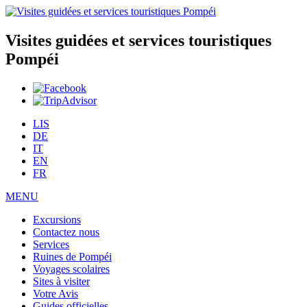
Visites guidées et services touristiques
Pompéi
LIS
DE
IT
EN
FR
MENU
Excursions
Contactez nous
Services
Ruines de Pompéi
Voyages scolaires
Sites à visiter
Votre Avis
Guides officielles