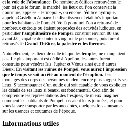
et la voie de l’abondance.
De nombreux édifices retrouvèrent le
jour, tel que le forum, le marché, les lieux ou l’on conservait la
nourriture, appelés «Termopoli», ou encore l’édifice hydrique,
appelé «Castellum Aquae» Le divertissement était très important
pour les habitants de Pompéi. Voilà pourquoi l’on a retrouvé de
nombreux endroits ou étaient proposées des activités ludiques, en
particulier
l’amphithéâtre de Pompéi
, construit environ 80 ans
avant J.C, capable de contenir vingt mille personnes, puis furent
retrouvés
le Grand Théâtre, la palestre et les thermes.
Naturellement, les lieux de culte tel que
les temples
, ne manquaient
pas. Le plus important est dédié à Apollon, les autres furent
construits pour vénérer Isis, Jupiter et Vénus ainsi que d’autres
Dieux.
En visitant les ruines de Pompéi, vous aurez l’impression
que le temps se soit arrêté au moment de l’éruption.
Les
moulages des corps des personnes rendent encore plus suggestifs ses
lieux. S’accompagner d’un guide qui soit capable de vous expliquer
les détails de ses lieux si beaux, est fondamental. Ceci afin de
comprendre les représentations des fresques, de mieux imaginer
comment les habitants de Pompéi passaient leurs journées, et pour
vous laissez transporter par les anecdotes, quelques fois amusantes,
sur les usances et coutumes de l’époque.
Informations utiles