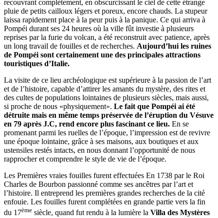
recouvrant complètement, en obscurcissant le ciel de cette étrange
pluie de petits cailloux légers et poreux, encore chauds. La stupeur
laissa rapidement place à la peur puis à la panique. Ce qui arriva à
Pompéi durant ses 24 heures où la ville fût investie à plusieurs
reprises par la furie du volcan, a été reconstruit avec patience, après
un long travail de fouilles et de recherches.
Aujourd’hui les ruines
de Pompéi sont certainement une des principales attractions
touristiques d’Italie.
La visite de ce lieu archéologique est supérieure à la passion de l’art
et de l’histoire, capable d’attirer les amants du mystère, des rites et
des cultes de populations lointaines de plusieurs siècles, mais aussi,
si proche de nous «physiquement».
Le fait que Pompéi ai été
détruite mais en même temps préservée de l’éruption du Vésuve
en 79 après J.C, rend encore plus fascinant ce lieu.
En se
promenant parmi les ruelles de l’époque, l’impression est de revivre
une époque lointaine, grâce à ses maisons, aux boutiques et aux
ustensiles restés intacts, en nous donnant l’opportunité de nous
rapprocher et comprendre le style de vie de l’époque.
Les Premières vraies fouilles furent effectuées En 1738 par le Roi
Charles de Bourbon passionné comme ses ancêtres par l’art et
l’histoire. Il entreprend les premières grandes recherches de la cité
enfouie. Les fouilles furent complétées en grande partie vers la fin
ème
du 17
siècle, quand fut rendu à la lumière la
Villa des Mystères