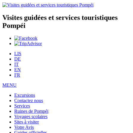
Visites guidées et services touristiques
Pompéi
LIS
DE
IT
EN
FR
MENU
Excursions
Contactez nous
Services
Ruines de Pompéi
Voyages scolaires
Sites à visiter
Votre Avis
Guides officielles