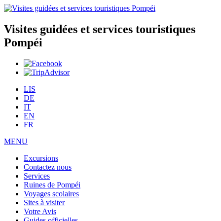
Visites guidées et services touristiques
Pompéi
LIS
DE
IT
EN
FR
MENU
Excursions
Contactez nous
Services
Ruines de Pompéi
Voyages scolaires
Sites à visiter
Votre Avis
Guides officielles