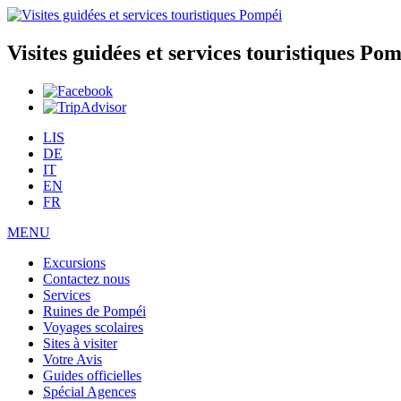
Visites guidées et services touristiques Po
LIS
DE
IT
EN
FR
MENU
Excursions
Contactez nous
Services
Ruines de Pompéi
Voyages scolaires
Sites à visiter
Votre Avis
Guides officielles
Spécial Agences