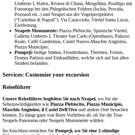
Umberto I, Hafen, Riviera di Chiaia, Mergellina, Posillipo mit
Fotostopp bei den Phlegräischen Feldern (Ischia, Procida,
Pozzuoli etc..) und Neapel aus der Vogelperspektive
(“Cartolina di Napoli”), Via Caracciolo, Viertel Santa Lucia,
Eierfestung.
Neapels Monumente:
Piazza Plebiscito, Spanische Viertel,
Galleria Umberto I, Theater San Carlo (Opernhaus), Palazzo
Reale, Caffè Gambrinus, Castel Nuovo-Maschio Angioino,
Piazza Municipio;
Pompeji:
heilige Stätten, Freudenhaus, Thermen, Forum,
Domus Patrizia und Einkaufläden, welche sich auf fast allen
Straßen befanden.
Services:
Customize your excursion
Reiseführer
Unsere Reiseführer begleiten Sie nach Neapel,
wo Sie die
Sehenswürdigkeiten wie
Piazza Plebiscito, Piazza Municipio,
Maschio Angioino, il Castel Dell’Ovo
und andere Orte besuchen
können. Es hängt ganz von Ihren Vorlieben ab, ob Sie die Tour
Neapels Panorama oder Neapels Monumente wählen.
Im Anschluss erreichen Sie
Pompeji, wo Sie eine 2-stündige